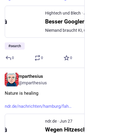
Hightech und Blech
·
Jun 19
Besser Googlen ohne KI
Niemand braucht KI, um zu suchen. Dieser Satz vernichtet die AI-Strategie von Google
#
search
0
0
0
mparthesius
Jun 27
@mparthesius
Nature is healing 
ndr.de/nachrichten/hamburg/fah
ndr.de
·
Jun 27
Wegen Hitzeschäden: Fahrspur auf der A7 in Hamburg gesperrt