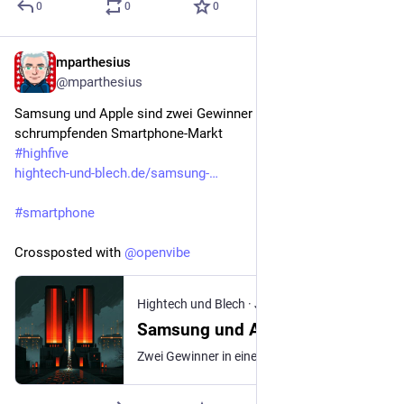
0
0
0
mparthesius
Jul 21
@mparthesius
Samsung und Apple sind zwei Gewinner in einem 
schrumpfenden Smartphone-Markt
#
highfive
hightech-und-blech.de/samsung-
#
smartphone
Crossposted with 
@
openvibe
Hightech und Blech
·
Jul 15
Samsung und Apple führen
Zwei Gewinner in einem schrumpfenden Smartphone-Markt als Kollateralschaden der KI