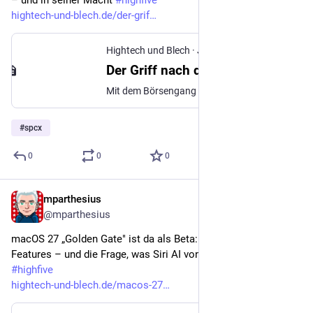
hightech-und-blech.de/der-grif
Hightech und Blech
·
Jun 13
Der Griff nach den Sternen
Mit dem Börsengang von SpaceX baut Elon Musk seine digitale Infrastruktur weiter aus und bekommt noch mehr Macht
#
spcx
0
0
0
mparthesius
Jun 17
@mparthesius
macOS 27 „Golden Gate" ist da als Beta: Download, neue 
Features – und die Frage, was Siri AI von OpenClaw trennt. 
#
highfive
hightech-und-blech.de/macos-27