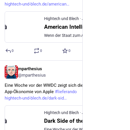
hightech-und-blech.de/american
Hightech und Blech
·
Jun 6
American Intelligence
Wenn der Staat zum Aktionär wird – und plötzlich kein Interesse mehr an Regeln hat
0
0
0
mparthesius
Jun 7
@mparthesius
Eine Woche vor der WWDC zeigt sich die Schattenseite der 
App-Ökonomie von Apple 
#
lieferando
hightech-und-blech.de/dark-sid
Hightech und Blech
·
Jun 5
Dark Side of the App
Eine Woche vor der WWDC zeigt sich die Schattenseite der App-Ökonomie von Apple