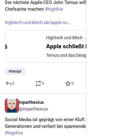
Der nächste Apple-CEO John Ternus will Design wieder zur 
Chefsache machen 
#
highfive
hightech-und-blech.de/apple-sc
Hightech und Blech
·
Jun 22
Apple schließt Ive-Gap
Ternus und das Design: Zurück zu Braun oder bloß zurück zum Preisschild
#
design
0
0
0
mparthesius
Jun 28
@mparthesius
Social Media ist geprägt von einer Kluft zwischen den 
Generationen und verliert bei spannenden Zielgruppen 
#
highfive