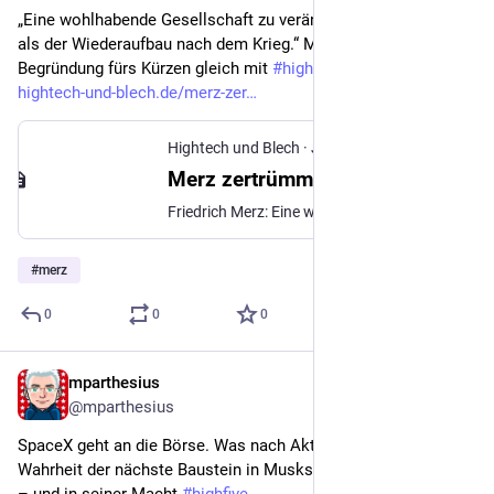
„Eine wohlhabende Gesellschaft zu verändern, ist schwieriger 
als der Wiederaufbau nach dem Krieg.“ Merz liefert die 
Begründung fürs Kürzen gleich mit 
#
highfive
hightech-und-blech.de/merz-zer
Hightech und Blech
·
Jun 14
Merz zertrümmert den Sozialstaat
Friedrich Merz: Eine wohlhabende Gesellschaft zu verändern, ist viel schwieriger, als ein Land nach Krieg und Zerstörung wieder aufzubauen. < updated />
#
merz
0
0
0
mparthesius
Jun 17
@mparthesius
SpaceX geht an die Börse. Was nach Aktien klingt, ist in 
Wahrheit der nächste Baustein in Musks digitaler Infrastruktur 
– und in seiner Macht 
#
highfive