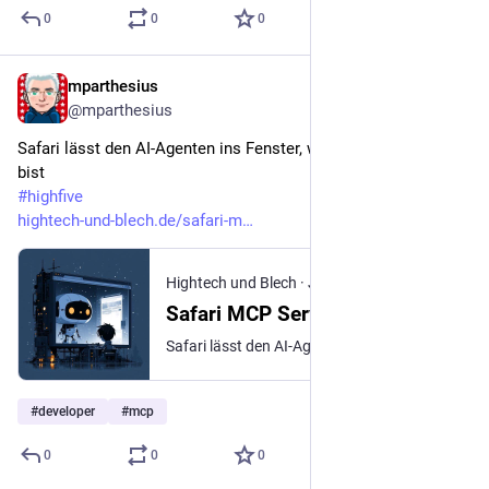
0
0
0
mparthesius
Jul 13
@mparthesius
Safari lässt den AI-Agenten ins Fenster, wenn Du Entwickler 
bist
#
highfive
hightech-und-blech.de/safari-m
Hightech und Blech
·
Jul 6
Safari MCP Server
Safari lässt den AI-Agenten ins Fenster
#
developer
#
mcp
0
0
0