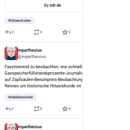
By
ndr.de
#
hitzeschaden
0
0
0
mparthesius
Jun 27
@mparthesius
Faszinierend zu beobachten, wie schnell der 
Gasspeicherfüllstandsprozente-Journalismus umgestellt hat 
auf Zapfsäulen-Benzinpreis-Beobachtung und jetzt das heiße 
Rennen um historische Hitzerekorde im Blick behält
#
medienwandel
0
0
0
mparthesius
Jun 22