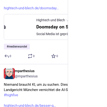
hightech-und-blech.de/doomsday
Hightech und Blech
·
Jun 20
Doomsday on Social Media
Social Media ist geprägt von einer Kluft zwischen den Generationen und verliert bei spannenden Zielgruppen
#
medienwandel
0
0
0
mparthesius
Jun 28
@mparthesius
Niemand braucht KI, um zu suchen. Dieser Satz vom  
Landgericht München vernichtet die AI-Strategie von Google 
#
highfive
hightech-und-blech.de/besser-g