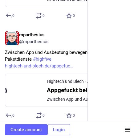
0
0
0
mparthesius
Jun 7
@mparthesius
Zwischen App und Ausbeutung bewegen Lieferando und 
Paketdienste 
#
highfive
hightech-und-blech.de/appgefuc
Hightech und Blech
·
Jun 2
Appgefuckt bei Lieferando
Zwischen App und Ausbeutung: Wer schützt die Rider?
0
0
0
Create account
Login
mparthesius
Jun 7