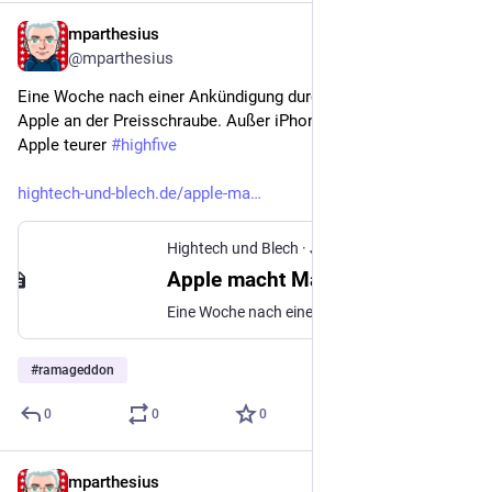
mparthesius
Jun 28
@mparthesius
Eine Woche nach einer Ankündigung durch Tim Cook dreht 
Apple an der Preisschraube. Außer iPhone wird alles von 
Apple teurer 
#
highfive
hightech-und-blech.de/apple-ma
Hightech und Blech
·
Jun 26
Apple macht Macs teurer
Eine Woche nach einer Ankündigung durch Tim Cook dreht Apple an der Preisschraube. Außer iPhone wird alles von Apple teurer
#
ramageddon
0
0
0
mparthesius
Jun 28