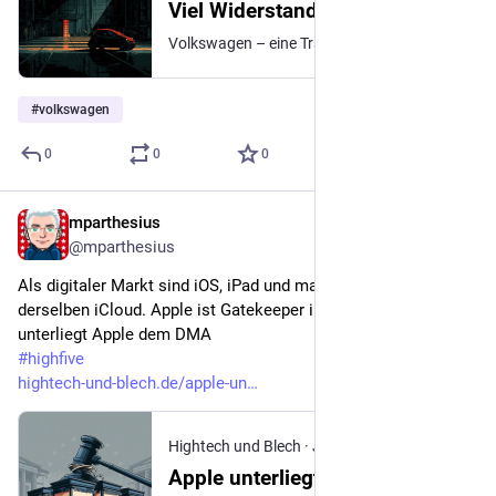
Viel Widerstand im VW
Volkswagen – eine Tragödie in drei Akten
#
volkswagen
0
0
0
mparthesius
Jul 13
@mparthesius
Als digitaler Markt sind iOS, iPad und macOS die Kinder 
derselben iCloud. Apple ist Gatekeeper in der EU und daher 
unterliegt Apple dem DMA
#
highfive
hightech-und-blech.de/apple-un
Hightech und Blech
·
Jul 9
Apple unterliegt dem DMA