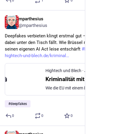
0
1
0
mparthesius
Jun 17
@mparthesius
Deepfakes verbieten klingt erstmal gut – bis man sieht, was 
dabei unter den Tisch fällt. Wie Brüssel mit dem neuen Bann 
seinen eigenen AI Act leise entschärft 
#
highfive
hightech-und-blech.de/kriminal
Hightech und Blech
·
Jun 17
Kriminalität mit KI
Wie die EU mit einem Deepfake-Bann ihren AI Act leise entschärft
#
deepfakes
0
0
0