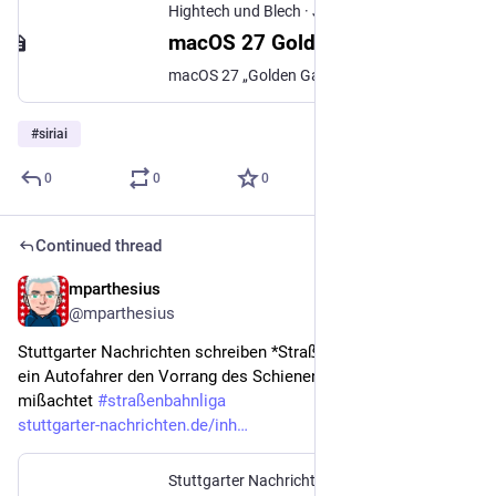
Hightech und Blech
·
Jun 11
macOS 27 Golden Gatekeeper
macOS 27 „Golden Gate“ im Download, Features – und was Siri AI von OpenClaw trennt
#
siriai
0
0
0
Continued thread
mparthesius
Jun 8
@mparthesius
Stuttgarter Nachrichten schreiben *Straßenbahnunfall* wenn 
ein Autofahrer den Vorrang des Schienenfahrzeuges 
mißachtet 
#
straßenbahnliga
stuttgarter-nachrichten.de/inh
Stuttgarter Nachrichten
·
Jul 16, 2025