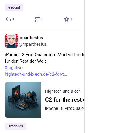
#
social
0
1
1
mparthesius
Jul 13
@mparthesius
iPhone 18 Pro: Qualcomm-Modem für die Heimat, Apple C2 
für den Rest der Welt
#
highfive
hightech-und-blech.de/c2-for-t
Hightech und Blech
·
Jul 7
C2 for the rest of us
iPhone 18 Pro: Qualcomm für die Heimat, C2 für den Rest der Welt
#
mobiles