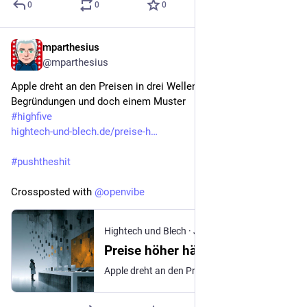
0
0
0
mparthesius
Jul 21
@mparthesius
Apple dreht an den Preisen in drei Wellen, mit zwei 
Begründungen und doch einem Muster
#
highfive
hightech-und-blech.de/preise-h
#
pushtheshit
Crossposted with 
@
openvibe
Hightech und Blech
·
Jul 20
Preise höher hängen
Apple dreht an den Preisen in drei Wellen, mit zwei Begründungen. Der Konzern folgt einem Muster