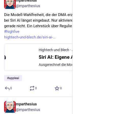
mparthesius
Jun 17
@mparthesius
Die Modell-Wahlfreiheit, die der DMA erzwingen will, hat Apple 
bei Siri AI längst eingebaut. Nur aktivieren lässt sie sich 
gerade nicht. Ein Lehrstück über Regulierung und Timing. 
#
highfive
hightech-und-blech.de/siri-ai-
Hightech und Blech
·
Jun 15
Siri AI: Eigene App, eigene Wahl
Ausgerechnet die Modell-Wahlfreiheit, die der DMA erzwingen will, baut Apple bereits ein – nur lässt sie sich derzeit nicht aktivieren
#
appleai
0
0
0
mparthesius
Jun 17
@mparthesius