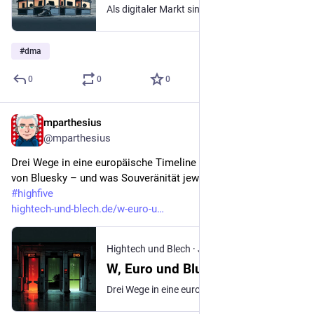
Als digitaler Markt sind iOS, iPad und macOS die Kinder derselben iCloud. Apple ist Gatekeeper in der EU
#
dma
0
0
0
mparthesius
Jul 13
@mparthesius
Drei Wege in eine europäische Timeline auf dem AT-Protokoll 
von Bluesky – und was Souveränität jeweils wirklich bedeutet 
#
highfive
hightech-und-blech.de/w-euro-u
Hightech und Blech
·
Jul 8
W, Euro und Blue
Drei Wege in eine europäische Timeline auf dem AT-Protokoll von Bluesky – und was Souveränität jeweils wirklich bedeutet