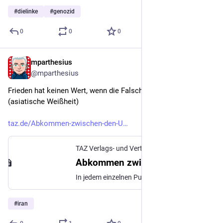
#
dielinke
#
genozid
0
0
0
mparthesius
Jun 19
@mparthesius
Frieden hat keinen Wert, wenn die Falschen gewinnen. 
(asiatische Weißheit)
taz.de/Abkommen-zwischen-den-U
TAZ Verlags- und Vertriebs GmbH
·
Jun 18
Abkommen zwischen den USA und Iran: Die Mullahs haben gewonnen
In jedem einzelnen Punkt konnte sich die Islamische Republik durchsetzen. Trump, der den Krieg angezettelt hat, interessiert der genaue Inhalt des Abkommens eh nicht.
#
iran