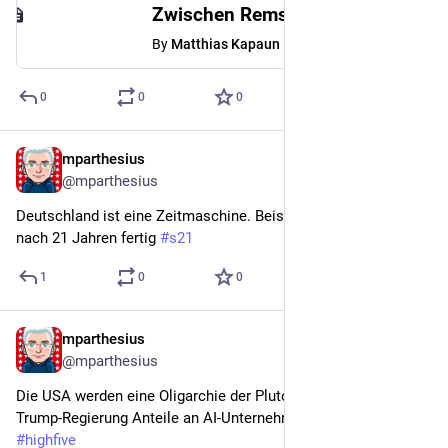
Zwischen Remseck und Mühlhausen - Strecke der U12 nach Stadtbahnunfall zeitweise unterbrochen
By
Matthias Kapaun
0
0
0
mparthesius
Jun 8
@mparthesius
Deutschland ist eine Zeitmaschine. Beispiel: Stuttgart 31 wird 
nach 21 Jahren fertig 
#
s21
1
0
0
mparthesius
Jun 7
@mparthesius
Die USA werden eine Oligarchie der Plutokraten, wenn die 
Trump-Regierung Anteile an AI-Unternehmen übernimmt 
#
highfive