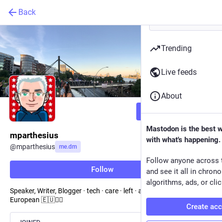
Back
Trending
Live feeds
About
Follow
Mastodon is the best 
mparthesius
with what's happening.
@
mparthesius
me.dm
Follow anyone across 
Follow
and see it all in chron
algorithms, ads, or clic
Speaker, Writer, Blogger · tech · care · left · antifa · antififa ·
European 🇪🇺🏴‍☠️
Create ac