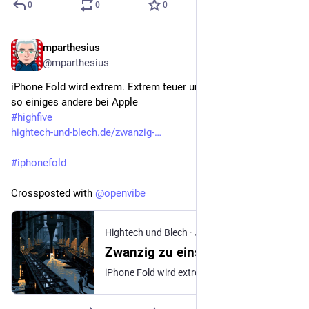
0
0
0
mparthesius
Jul 21
@mparthesius
iPhone Fold wird extrem. Extrem teuer und extrem knapp. Wie 
so einiges andere bei Apple
#
highfive
hightech-und-blech.de/zwanzig-
#
iphonefold
Crossposted with 
@
openvibe
Hightech und Blech
·
Jul 21
Zwanzig zu eins
iPhone Fold wird extrem. Extrem teuer und extrem knapp. Wie so einiges andere bei Apple