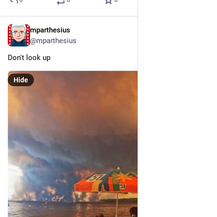
0
0
0
mparthesius
Jul 28
@mparthesius
Don't look up
Hide