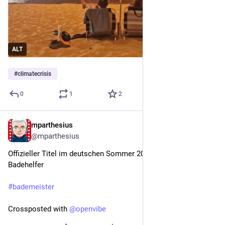
ALT
#
climatecrisis
0
1
2
mparthesius
Jul 21
@mparthesius
Offizieller Titel im deutschen Sommer 2026: rettungskündiger 
Badehelfer
#
bademeister
Crossposted with 
@
openvibe