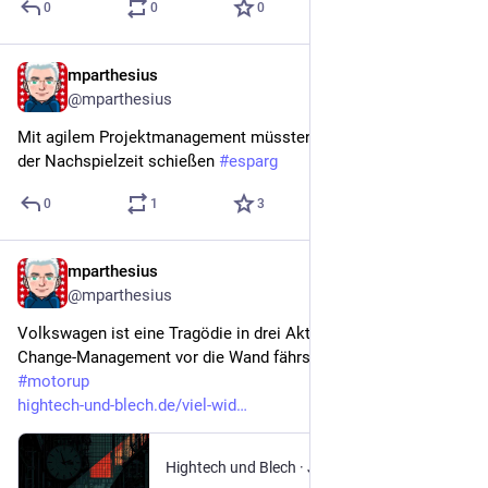
0
0
0
mparthesius
Jul 19
@mparthesius
Mit agilem Projektmanagement müssten sie die Tore nicht in 
der Nachspielzeit schießen 
#
esparg
0
1
3
mparthesius
Jul 13
@mparthesius
Volkswagen ist eine Tragödie in drei Akten, oder: Wie Du Dein 
Change-Management vor die Wand fährst
#
motorup
hightech-und-blech.de/viel-wid
Hightech und Blech
·
Jul 10