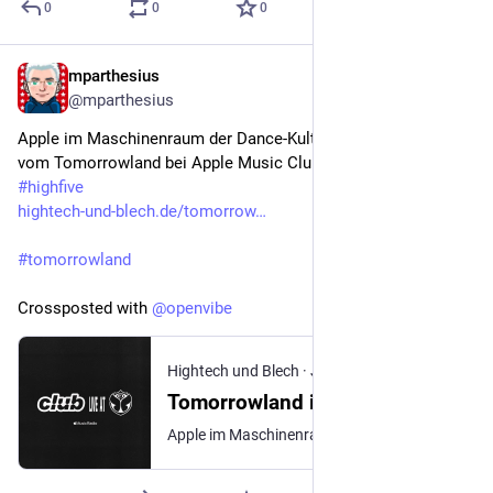
0
0
0
mparthesius
Jul 21
@mparthesius
Apple im Maschinenraum der Dance-Kultur durch den Stream 
vom Tomorrowland bei Apple Music Club Live
#
highfive
hightech-und-blech.de/tomorrow
#
tomorrowland
Crossposted with 
@
openvibe
Hightech und Blech
·
Jul 18
Tomorrowland im Stream bei Apple
Apple im Maschinenraum der Dance-Kultur. Apple Music Club Live streamt das Tomorrowland