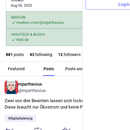
JOINED
Login
Aug 06, 2023
MEDIUM
medium.com/@mparthesius
HIGHTECH & BLECH
htub.de
881
posts
43
following
12
followers
Featured
Posts
Posts and replies
Media
mparthesius
1d
@mparthesius
Zwei von drei Beamten lassen sich locker durch KI ersetzen. 
Diese braucht nur Ökostrom und keine Pension. 
#
winwinwin
#
digitalisierung