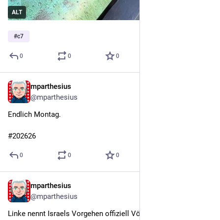
ALT
#
c7
0
0
0
mparthesius
Jun 22
@mparthesius
Endlich Montag.
#202626
0
0
0
mparthesius
Jun 20
@mparthesius
Linke nennt Israels Vorgehen offiziell Völkermord, oder wie 