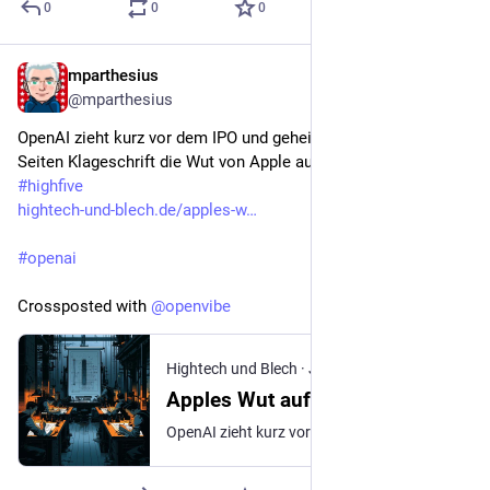
0
0
0
mparthesius
Jul 21
@mparthesius
OpenAI zieht kurz vor dem IPO und geheimen AI-Device auf 41 
Seiten Klageschrift die Wut von Apple auf sich
#
highfive
hightech-und-blech.de/apples-w
#
openai
Crossposted with 
@
openvibe
Hightech und Blech
·
Jul 13
Apples Wut auf OpenAI
OpenAI zieht kurz vor dem IPO und geheimen AI-Device auf 41 Seiten Klageschrift die Wut von Apple auf sich